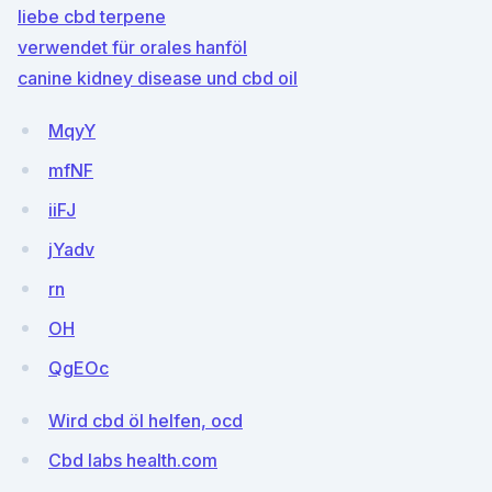
liebe cbd terpene
verwendet für orales hanföl
canine kidney disease und cbd oil
MqyY
mfNF
iiFJ
jYadv
rn
OH
QgEOc
Wird cbd öl helfen, ocd
Cbd labs health.com